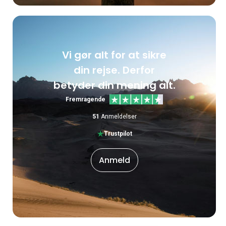
Vi gør alt for at sikre
din rejse. Derfor
betyder din mening alt.
Fremragende
51
Anmeldelser
Trustpilot
Anmeld