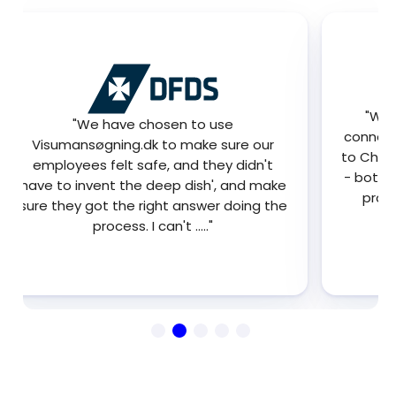
"We have used visuma
ve chosen to use
connection with visa appl
ng.dk to make sure our
to China and Russia. Alwa
lt safe, and they didn't
- both by phone and per 
 the deep dish', and make
professional processing
the right answer doing the
applications
ess. I can't ....."