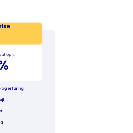
rise
at op til
%
e og erfaring
ejl
er
ng