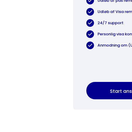
Udløb af pas rem
Udløb af Visa rem
24/7 support
Personlig visa ko
Anmodning om (U
Start an