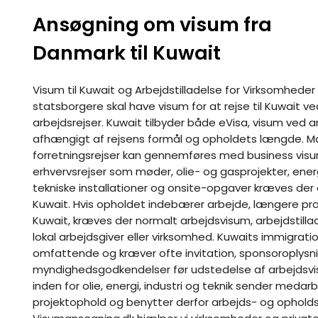
Ansøgning om visum fra
Danmark til Kuwait
Visum til Kuwait og Arbejdstilladelse for Virksomhede
statsborgere skal have visum for at rejse til Kuwait ved
arbejdsrejser. Kuwait tilbyder både eVisa, visum ved a
afhængigt af rejsens formål og opholdets længde. M
forretningsrejser kan gennemføres med business visum 
erhvervsrejser som møder, olie- og gasprojekter, ene
tekniske installationer og onsite-opgaver kræves der 
Kuwait. Hvis opholdet indebærer arbejde, længere pro
Kuwait, kræves der normalt arbejdsvisum, arbejdstilla
lokal arbejdsgiver eller virksomhed. Kuwaits immigrat
omfattende og kræver ofte invitation, sponsoroplysni
myndighedsgodkendelser før udstedelse af arbejdsv
inden for olie, energi, industri og teknik sender medar
projektophold og benytter derfor arbejds- og opholdst