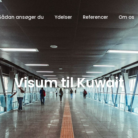
Sådan ansøger du
Ydelser
Referencer
Om os
Visum til Kuwait