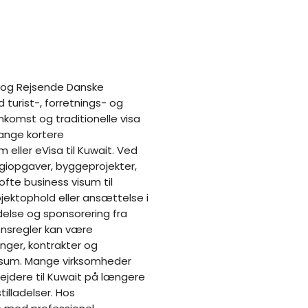
r og Rejsende Danske
 turist-, forretnings- og
nkomst og traditionelle visa
ange kortere
eller eVisa til Kuwait. Ved
rgiopgaver, byggeprojekter,
ofte business visum til
jektophold eller ansættelse i
delse og sponsorering fra
ionsregler kan være
nger, kontrakter og
isum. Mange virksomheder
bejdere til Kuwait på længere
illadelser. Hos