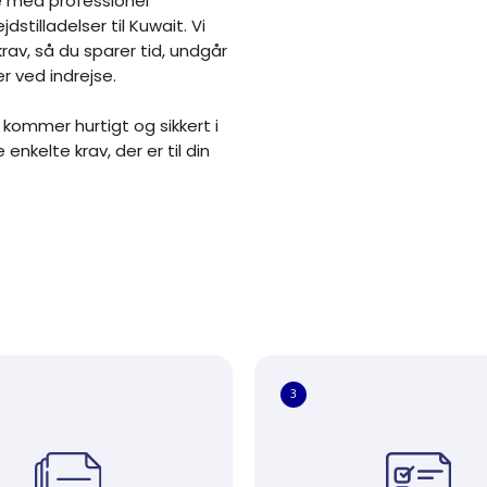
e med professionel
stilladelser til Kuwait. Vi
av, så du sparer tid, undgår
er ved indrejse.
 kommer hurtigt og sikkert i
kelte krav, der er til din
3