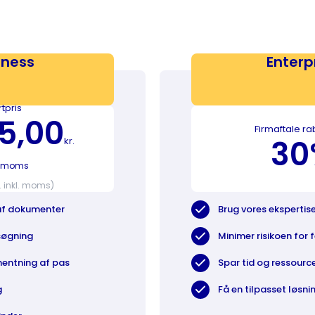
iness
Enterp
rtpris
5,00
Firmaftale rab
30
kr.
l. moms
r. inkl. moms)
 af dokumenter
Brug vores ekspertis
søgning
Minimer risikoen for f
hentning af pas
Spar tid og ressourc
g
Få en tilpasset løsni