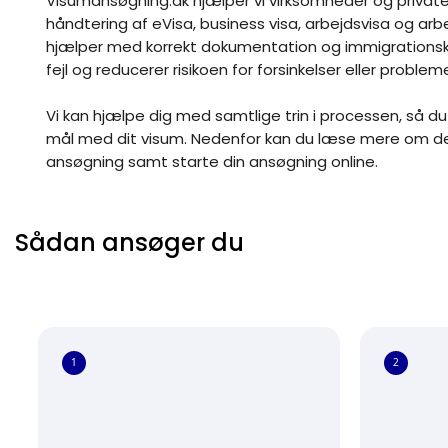
Visumansøgning.dk hjælper vi virksomheder og privat
håndtering af eVisa, business visa, arbejdsvisa og arbejd
hjælper med korrekt dokumentation og immigrationskr
fejl og reducerer risikoen for forsinkelser eller problem
Vi kan hjælpe dig med samtlige trin i processen, så du
mål med dit visum. Nedenfor kan du læse mere om de en
ansøgning samt starte din ansøgning online.
Sådan ansøger du
1
2