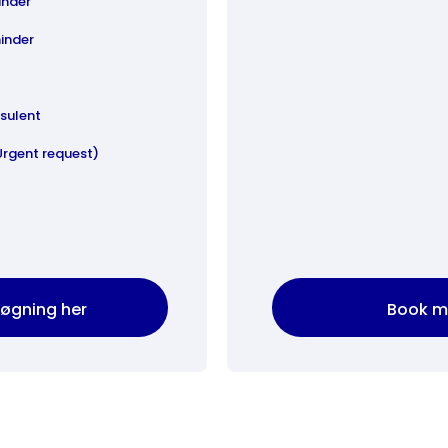
inder
inder
nsulent
rgent request)
søgning her
Book 