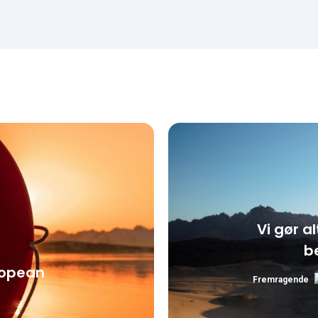
Vi gør al
b
ropean
Fremragende