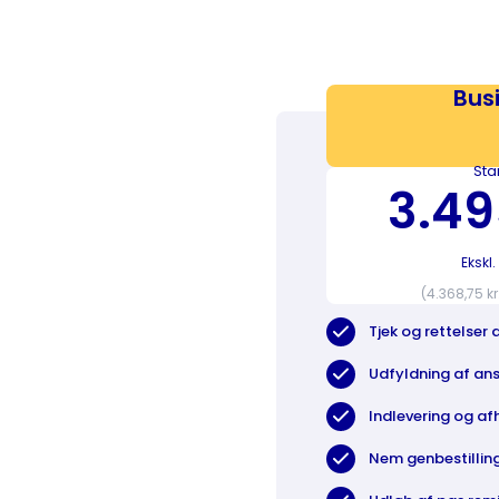
Bus
Sta
3.49
Eksk
(4.368,75 k
Tjek og rettelser
Udfyldning af an
Indlevering og af
Nem genbestillin