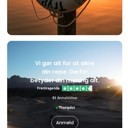
Vi gør alt for at sikre
din rejse. Derfor
betyder din mening alt.
Fremragende
51
Anmeldelser
Trustpilot
Anmeld